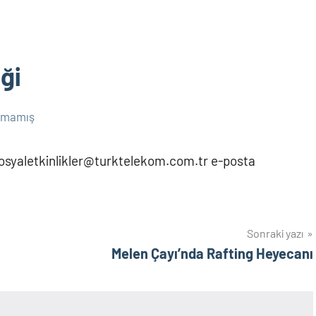
ği
lmamış
esosyaletkinlikler@turktelekom.com.tr e-posta
Sonraki yazı
Melen Çayı’nda Rafting Heyecanı