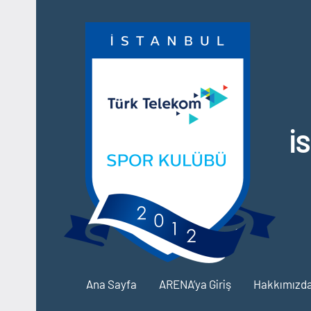
İçeriğe
geç
İ
Ana Sayfa
ARENA’ya Giriş
Hakkımızd