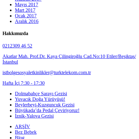
Mayıs 2017
Mart 2017
Ocak 2017
Aralık 2016
Hakkımızda
0212309 46 52
Akatlar Mah. Prof.Dr. Kaya Çilingiroğlu Cad.No:10 Etiler/Beşiktaş/
İstanbul
istbolgesosyaletkinlikler@turktelekom.com.tr
Hafta İçi 7:30 - 17:30
Dolmabahçe Sarayı Gezisi
Yuvacık Doğa Yürüyüşü!
Beylerbeyi-Kuzguncuk Gezisi
Büyükada’da Pedal Çeviriyoruz!
İznik-Yalova Gezisi
ARŞİV
Bez Bebek
Blog