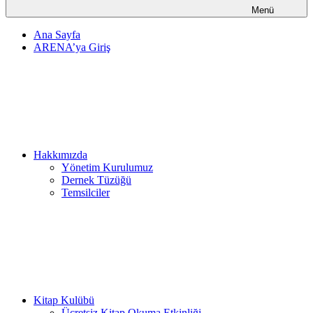
Menü
Ana Sayfa
ARENA’ya Giriş
Hakkımızda
Yönetim Kurulumuz
Dernek Tüzüğü
Temsilciler
Kitap Kulübü
Ücretsiz Kitap Okuma Etkinliği