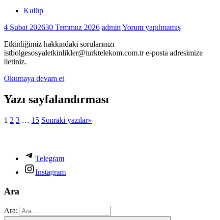
Kulüp
4 Şubat 2026
30 Temmuz 2026
admin
Yorum yapılmamış
Etkinliğimiz hakkındaki sorularınızı
istbolgesosyaletkinlikler@turktelekom.com.tr e-posta adresimize
iletiniz.
Okumaya devam et
Yazı sayfalandırması
1
2
3
…
15
Sonraki yazılar
»
Telegram
Instagram
Ara
Ara: