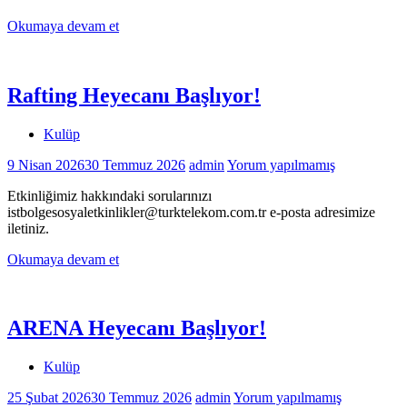
Okumaya devam et
Rafting Heyecanı Başlıyor!
Kulüp
9 Nisan 2026
30 Temmuz 2026
admin
Yorum yapılmamış
Etkinliğimiz hakkındaki sorularınızı
istbolgesosyaletkinlikler@turktelekom.com.tr e-posta adresimize
iletiniz.
Okumaya devam et
ARENA Heyecanı Başlıyor!
Kulüp
25 Şubat 2026
30 Temmuz 2026
admin
Yorum yapılmamış