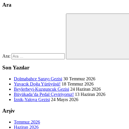
Ara
Ara:
Son Yazılar
Dolmabahçe Sarayı Gezisi
30 Temmuz 2026
Yuvacık Doğa Yürüyüşü!
18 Temmuz 2026
Beylerbeyi-Kuzguncuk Gezisi
24 Haziran 2026
Büyükada’da Pedal Çeviriyoruz!
13 Haziran 2026
İznik-Yalova Gezisi
24 Mayıs 2026
Arşiv
Temmuz 2026
Haziran 2026