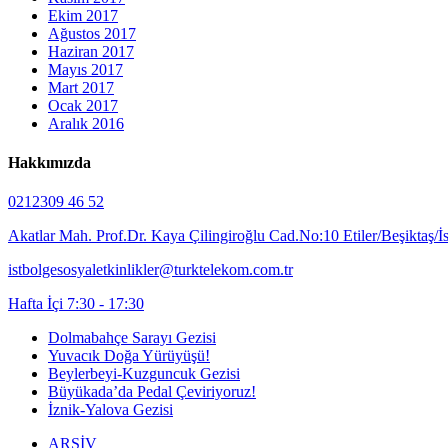
Ekim 2017
Ağustos 2017
Haziran 2017
Mayıs 2017
Mart 2017
Ocak 2017
Aralık 2016
Hakkımızda
0212309 46 52
Akatlar Mah. Prof.Dr. Kaya Çilingiroğlu Cad.No:10 Etiler/Beşiktaş/İ
istbolgesosyaletkinlikler@turktelekom.com.tr
Hafta İçi 7:30 - 17:30
Dolmabahçe Sarayı Gezisi
Yuvacık Doğa Yürüyüşü!
Beylerbeyi-Kuzguncuk Gezisi
Büyükada’da Pedal Çeviriyoruz!
İznik-Yalova Gezisi
ARŞİV