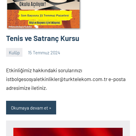
Tenis ve Satranç Kursu
Kulüp
15 Temmuz 2024
admin
Yorum
yapılmamış
Etkinliğimiz hakkındaki sorularınızı
istbolgesosyaletkinlikler@turktelekom.com.tr e-posta
adresimize iletiniz.
Okumaya devam et