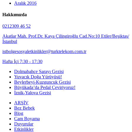
Aralık 2016
Hakkımızda
0212309 46 52
Akatlar Mah. Prof.Dr. Kaya Çilingiroğlu Cad.No:10 Etiler/Beşiktaş/
İstanbul
istbolgesosyaletkinlikler@turktelekom.com.tr
Hafta İçi 7:30 - 17:30
Dolmabahçe Sarayı Gezisi
Yuvacık Doğa Yürüyüşü!
Beylerbeyi-Kuzguncuk Gezisi
Büyükada’da Pedal Çeviriyoruz!
İznik-Yalova Gezisi
ARŞİV
Bez Bebek
Blog
Cam Boyama
Duyurular
Etkinlikler