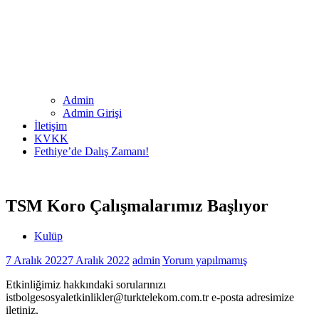
Admin
Admin Girişi
İletişim
KVKK
Fethiye’de Dalış Zamanı!
TSM Koro Çalışmalarımız Başlıyor
Kulüp
7 Aralık 2022
7 Aralık 2022
admin
Yorum yapılmamış
Etkinliğimiz hakkındaki sorularınızı
istbolgesosyaletkinlikler@turktelekom.com.tr e-posta adresimize
iletiniz.