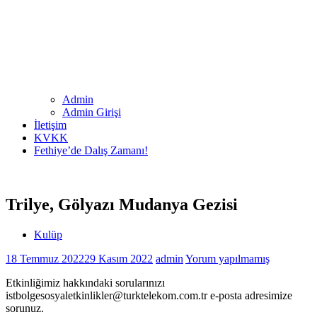
Admin
Admin Girişi
İletişim
KVKK
Fethiye’de Dalış Zamanı!
Trilye, Gölyazı Mudanya Gezisi
Kulüp
18 Temmuz 2022
29 Kasım 2022
admin
Yorum yapılmamış
Etkinliğimiz hakkındaki sorularınızı
istbolgesosyaletkinlikler@turktelekom.com.tr e-posta adresimize
sorunuz.