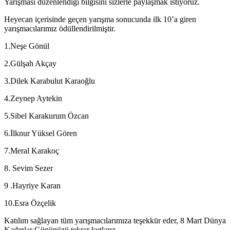
Yarışması düzenlendiği bilgisini sizlerle paylaşmak istiyoruz.
Heyecan içerisinde geçen yarışma sonucunda ilk 10’a giren
yarışmacılarımız ödüllendirilmiştir.
1.Neşe Gönül
2.Gülşah Akçay
3.Dilek Karabulut Karaoğlu
4.Zeynep Aytekin
5.Sibel Karakurum Özcan
6.İlknur Yüksel Gören
7.Meral Karakoç
8. Sevim Sezer
9 .Hayriye Karan
10.Esra Özçelik
Katılım sağlayan tüm yarışmacılarımıza teşekkür eder, 8 Mart Dünya
Kadınlar Gününüzü tekrar kutlarız .