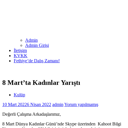
Admin
Admin Girişi
İletişim
KVKK
Fethiye’de Dalış Zamanı!
8 Mart’ta Kadınlar Yarıştı
Kulüp
10 Mart 2022
6 Nisan 2022
admin
Yorum yapılmamış
Değerli Çalışma Arkadaşlarımız,
8 Mart Dünya Kadınlar Günü’nde Skype üzerinden Kahoot Bilgi