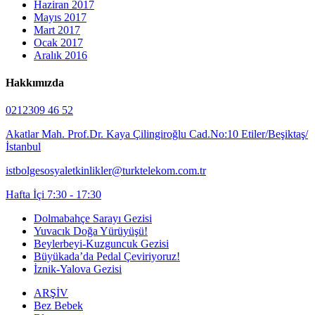
Haziran 2017
Mayıs 2017
Mart 2017
Ocak 2017
Aralık 2016
Hakkımızda
0212309 46 52
Akatlar Mah. Prof.Dr. Kaya Çilingiroğlu Cad.No:10 Etiler/Beşiktaş/
İstanbul
istbolgesosyaletkinlikler@turktelekom.com.tr
Hafta İçi 7:30 - 17:30
Dolmabahçe Sarayı Gezisi
Yuvacık Doğa Yürüyüşü!
Beylerbeyi-Kuzguncuk Gezisi
Büyükada’da Pedal Çeviriyoruz!
İznik-Yalova Gezisi
ARŞİV
Bez Bebek