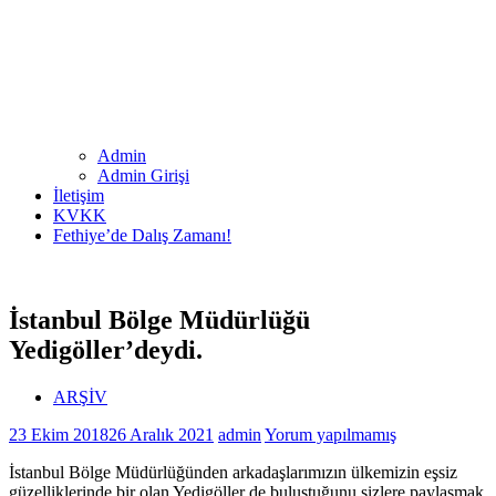
Admin
Admin Girişi
İletişim
KVKK
Fethiye’de Dalış Zamanı!
İstanbul Bölge Müdürlüğü
Yedigöller’deydi.
ARŞİV
23 Ekim 2018
26 Aralık 2021
admin
Yorum yapılmamış
İstanbul Bölge Müdürlüğünden arkadaşlarımızın ülkemizin eşsiz
güzelliklerinde bir olan Yedigöller de buluştuğunu sizlere paylaşmak