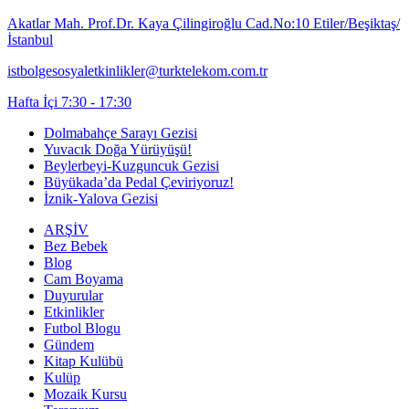
Akatlar Mah. Prof.Dr. Kaya Çilingiroğlu Cad.No:10 Etiler/Beşiktaş/
İstanbul
istbolgesosyaletkinlikler@turktelekom.com.tr
Hafta İçi 7:30 - 17:30
Dolmabahçe Sarayı Gezisi
Yuvacık Doğa Yürüyüşü!
Beylerbeyi-Kuzguncuk Gezisi
Büyükada’da Pedal Çeviriyoruz!
İznik-Yalova Gezisi
ARŞİV
Bez Bebek
Blog
Cam Boyama
Duyurular
Etkinlikler
Futbol Blogu
Gündem
Kitap Kulübü
Kulüp
Mozaik Kursu