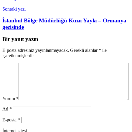
Sonraki yazı
İstanbul Bölge Müdürlüğü Kuzu Yayla – Ormanya
gezisinde
Bir yanıt yazın
E-posta adresiniz yayınlanmayacak.
Gerekli alanlar
*
ile
işaretlenmişlerdir
Yorum
*
Ad
*
E-posta
*
İnternet sitesi