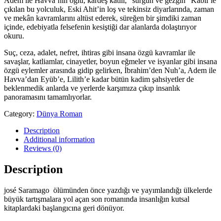
Adem ile Havva’nın oğlu, kardeş katili, “sürgün ve gezgin” Kabil’le
çıkılan bu yolculuk, Eski Ahit’in loş ve tekinsiz diyarlarında, zaman
ve mekân kavramlarını altüst ederek, süreğen bir şimdiki zaman
içinde, edebiyatla felsefenin kesiştiği dar alanlarda dolaştırıyor
okuru.
Suç, ceza, adalet, nefret, ihtiras gibi insana özgü kavramlar ile
savaşlar, katliamlar, cinayetler, boyun eğmeler ve isyanlar gibi insana
özgü eylemler arasında gidip gelirken, İbrahim’den Nuh’a, Adem ile
Havva’dan Eyüb’e, Lilith’e kadar bütün kadim şahsiyetler de
beklenmedik anlarda ve yerlerde karşımıza çıkıp insanlık
panoramasını tamamlıyorlar.
Category:
Dünya Roman
Description
Additional information
Reviews (0)
Description
josé Saramago ölümünden önce yazdığı ve yayımlandığı ülkelerde
büyük tartışmalara yol açan son romanında insanlığın kutsal
kitaplardaki başlangıcına geri dönüyor.