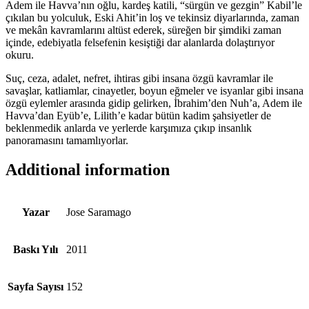
Adem ile Havva’nın oğlu, kardeş katili, “sürgün ve gezgin” Kabil’le
çıkılan bu yolculuk, Eski Ahit’in loş ve tekinsiz diyarlarında, zaman
ve mekân kavramlarını altüst ederek, süreğen bir şimdiki zaman
içinde, edebiyatla felsefenin kesiştiği dar alanlarda dolaştırıyor
okuru.
Suç, ceza, adalet, nefret, ihtiras gibi insana özgü kavramlar ile
savaşlar, katliamlar, cinayetler, boyun eğmeler ve isyanlar gibi insana
özgü eylemler arasında gidip gelirken, İbrahim’den Nuh’a, Adem ile
Havva’dan Eyüb’e, Lilith’e kadar bütün kadim şahsiyetler de
beklenmedik anlarda ve yerlerde karşımıza çıkıp insanlık
panoramasını tamamlıyorlar.
Additional information
Yazar
Jose Saramago
Baskı Yılı
2011
Sayfa Sayısı
152