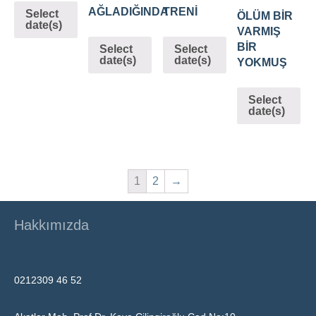
AĞLADIĞINDA
TRENİ
Select
ÖLÜM BİR
date(s)
VARMIŞ
BİR
Select
Select
date(s)
date(s)
YOKMUŞ
Select
date(s)
1
2
→
Hakkımızda
0212309 46 52