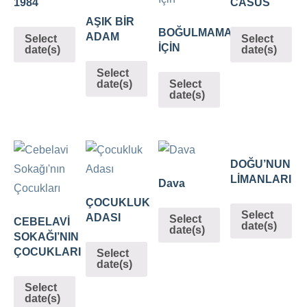
1984
CASUS
AŞIK BİR
BOĞULMAMAK
ADAM
Select
Select
İÇİN
date(s)
date(s)
Select
date(s)
Select
date(s)
DOĞU’NUN
LİMANLARI
Dava
ÇOCUKLUK
Select
ADASI
Select
CEBELAVİ
date(s)
date(s)
SOKAĞI’NIN
ÇOCUKLARI
Select
date(s)
Select
date(s)