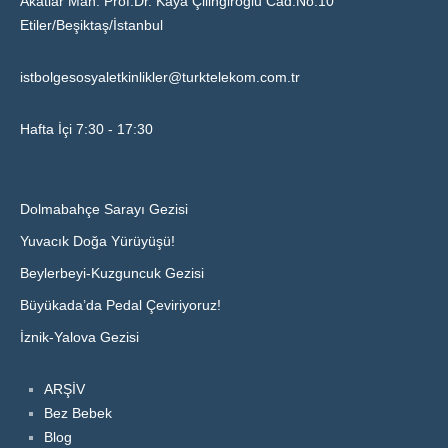
Akatlar Mah. Prof.Dr. Kaya Çilingiroğlu Cad.No:10
Etiler/Beşiktaş/İstanbul
istbolgesosyaletkinlikler@turktelekom.com.tr
Hafta İçi 7:30 - 17:30
Dolmabahçe Sarayı Gezisi
Yuvacık Doğa Yürüyüşü!
Beylerbeyi-Kuzguncuk Gezisi
Büyükada’da Pedal Çeviriyoruz!
İznik-Yalova Gezisi
ARŞİV
Bez Bebek
Blog