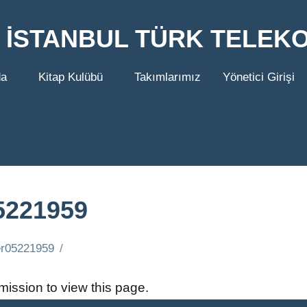
İSTANBUL TÜRK TELEK
da
Kitap Kulübü
Takımlarımız
Yönetici Girişi
5221959
r05221959
ission to view this page.