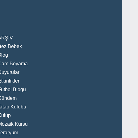
ARŞİV
Bez Bebek
Blog
Cam Boyama
Duyurular
tkinlikler
Futbol Blogu
Gündem
Kitap Kulübü
Kulüp
Mozaik Kursu
Teraryum