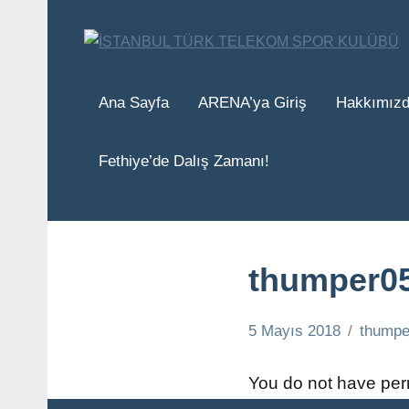
İçeriğe
geç
Ana Sayfa
ARENA’ya Giriş
Hakkımız
Fethiye’de Dalış Zamanı!
thumper0
5 Mayıs 2018
thumpe
You do not have perm