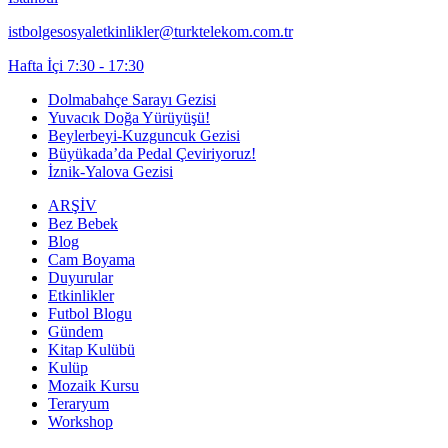
istbolgesosyaletkinlikler@turktelekom.com.tr
Hafta İçi 7:30 - 17:30
Dolmabahçe Sarayı Gezisi
Yuvacık Doğa Yürüyüşü!
Beylerbeyi-Kuzguncuk Gezisi
Büyükada’da Pedal Çeviriyoruz!
İznik-Yalova Gezisi
ARŞİV
Bez Bebek
Blog
Cam Boyama
Duyurular
Etkinlikler
Futbol Blogu
Gündem
Kitap Kulübü
Kulüp
Mozaik Kursu
Teraryum
Workshop