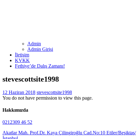
Admin
Admin Girişi
İletişim
KVKK
Fethiye’de Dalış Zamanı!
stevescottsite1998
12 Haziran 2018
stevescottsite1998
You do not have permission to view this page.
Hakkımızda
0212309 46 52
Akatlar Mah. Prof.Dr. Kaya Çilingiroğlu Cad.No:10 Etiler/Beşiktaş/
İstanbul