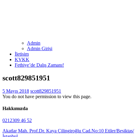
Admin
Admin Girişi
İletişim
KVKK
Fethiye’de Dalış Zamanı!
scott829851951
5 Mayıs 2018
scott829851951
You do not have permission to view this page.
Hakkımızda
0212309 46 52
Akatlar Mah. Prof.Dr. Kaya Çilingiroğlu Cad.No:10 Etiler/Beşiktaş/
İstanbul