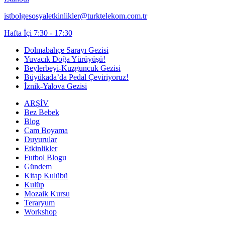
istbolgesosyaletkinlikler@turktelekom.com.tr
Hafta İçi 7:30 - 17:30
Dolmabahçe Sarayı Gezisi
Yuvacık Doğa Yürüyüşü!
Beylerbeyi-Kuzguncuk Gezisi
Büyükada’da Pedal Çeviriyoruz!
İznik-Yalova Gezisi
ARŞİV
Bez Bebek
Blog
Cam Boyama
Duyurular
Etkinlikler
Futbol Blogu
Gündem
Kitap Kulübü
Kulüp
Mozaik Kursu
Teraryum
Workshop