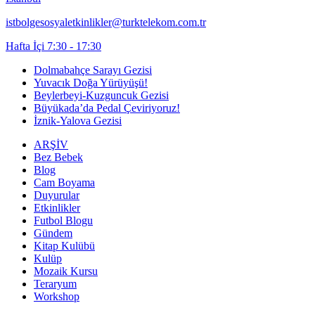
istbolgesosyaletkinlikler@turktelekom.com.tr
Hafta İçi 7:30 - 17:30
Dolmabahçe Sarayı Gezisi
Yuvacık Doğa Yürüyüşü!
Beylerbeyi-Kuzguncuk Gezisi
Büyükada’da Pedal Çeviriyoruz!
İznik-Yalova Gezisi
ARŞİV
Bez Bebek
Blog
Cam Boyama
Duyurular
Etkinlikler
Futbol Blogu
Gündem
Kitap Kulübü
Kulüp
Mozaik Kursu
Teraryum
Workshop