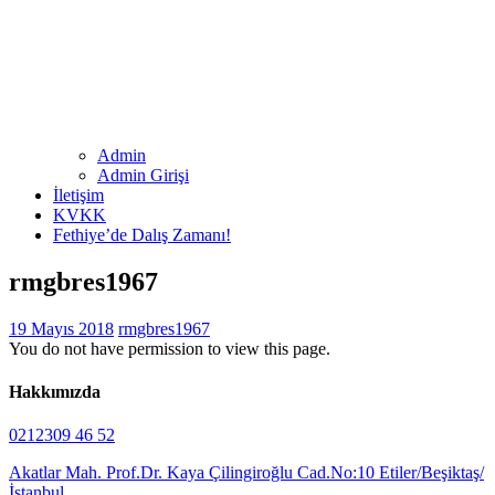
Admin
Admin Girişi
İletişim
KVKK
Fethiye’de Dalış Zamanı!
rmgbres1967
19 Mayıs 2018
rmgbres1967
You do not have permission to view this page.
Hakkımızda
0212309 46 52
Akatlar Mah. Prof.Dr. Kaya Çilingiroğlu Cad.No:10 Etiler/Beşiktaş/
İstanbul