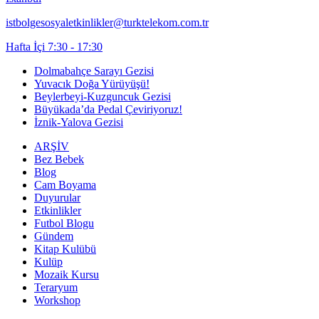
istbolgesosyaletkinlikler@turktelekom.com.tr
Hafta İçi 7:30 - 17:30
Dolmabahçe Sarayı Gezisi
Yuvacık Doğa Yürüyüşü!
Beylerbeyi-Kuzguncuk Gezisi
Büyükada’da Pedal Çeviriyoruz!
İznik-Yalova Gezisi
ARŞİV
Bez Bebek
Blog
Cam Boyama
Duyurular
Etkinlikler
Futbol Blogu
Gündem
Kitap Kulübü
Kulüp
Mozaik Kursu
Teraryum
Workshop