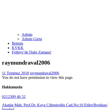
Admin
Admin Girişi
İletişim
KVKK
Fethiye’de Dalış Zamanı!
raymundraval2006
11 Temmuz 2018
raymundraval2006
You do not have permission to view this page.
Hakkımızda
0212309 46 52
Akatlar Mah. Prof.Dr. Kaya Çilingiroğlu Cad.No:10 Etiler/Beşiktaş/
İstanbul