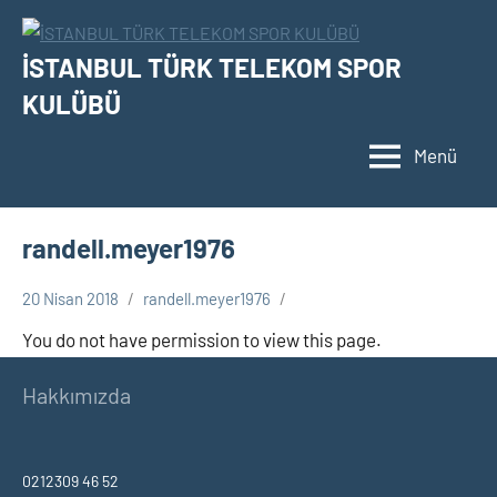
İçeriğe
geç
İSTANBUL TÜRK TELEKOM SPOR
KULÜBÜ
Menü
randell.meyer1976
20 Nisan 2018
randell.meyer1976
You do not have permission to view this page.
Hakkımızda
0212309 46 52