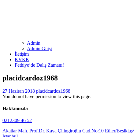
Admin
Admin Girişi
İletişim
KVKK
Fethiye’de Dalış Zamanı!
placidcardoz1968
27 Haziran 2018
placidcardoz1968
You do not have permission to view this page.
Hakkımızda
0212309 46 52
Akatlar Mah. Prof.Dr. Kaya Çilingiroğlu Cad.No:10 Etiler/Beşiktaş/
İstanbul