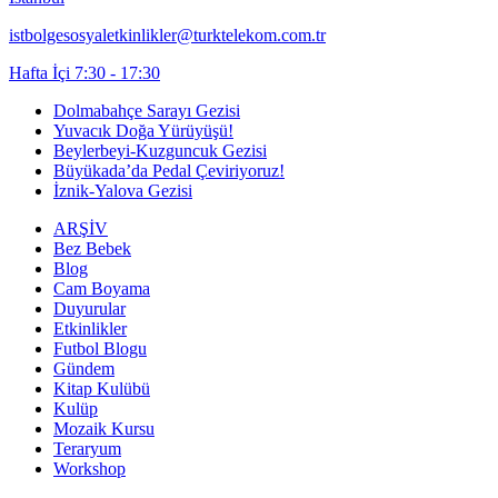
istbolgesosyaletkinlikler@turktelekom.com.tr
Hafta İçi 7:30 - 17:30
Dolmabahçe Sarayı Gezisi
Yuvacık Doğa Yürüyüşü!
Beylerbeyi-Kuzguncuk Gezisi
Büyükada’da Pedal Çeviriyoruz!
İznik-Yalova Gezisi
ARŞİV
Bez Bebek
Blog
Cam Boyama
Duyurular
Etkinlikler
Futbol Blogu
Gündem
Kitap Kulübü
Kulüp
Mozaik Kursu
Teraryum
Workshop