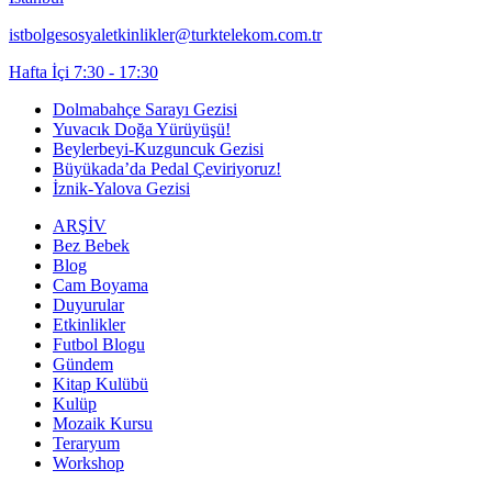
istbolgesosyaletkinlikler@turktelekom.com.tr
Hafta İçi 7:30 - 17:30
Dolmabahçe Sarayı Gezisi
Yuvacık Doğa Yürüyüşü!
Beylerbeyi-Kuzguncuk Gezisi
Büyükada’da Pedal Çeviriyoruz!
İznik-Yalova Gezisi
ARŞİV
Bez Bebek
Blog
Cam Boyama
Duyurular
Etkinlikler
Futbol Blogu
Gündem
Kitap Kulübü
Kulüp
Mozaik Kursu
Teraryum
Workshop