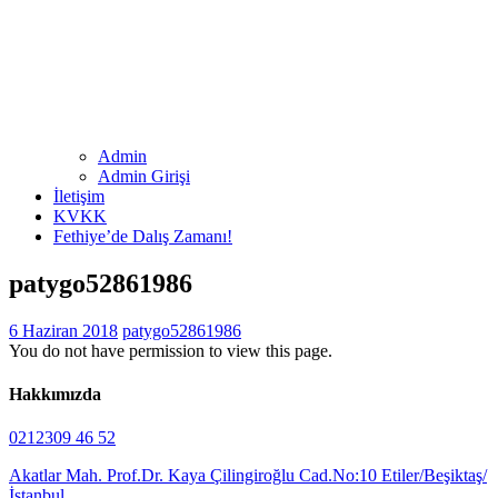
Admin
Admin Girişi
İletişim
KVKK
Fethiye’de Dalış Zamanı!
patygo52861986
6 Haziran 2018
patygo52861986
You do not have permission to view this page.
Hakkımızda
0212309 46 52
Akatlar Mah. Prof.Dr. Kaya Çilingiroğlu Cad.No:10 Etiler/Beşiktaş/
İstanbul