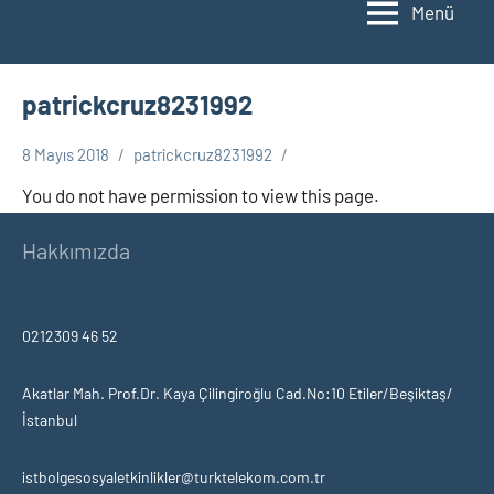
Menü
patrickcruz8231992
8 Mayıs 2018
patrickcruz8231992
You do not have permission to view this page.
Hakkımızda
0212309 46 52
Akatlar Mah. Prof.Dr. Kaya Çilingiroğlu Cad.No:10 Etiler/Beşiktaş/
İstanbul
istbolgesosyaletkinlikler@turktelekom.com.tr