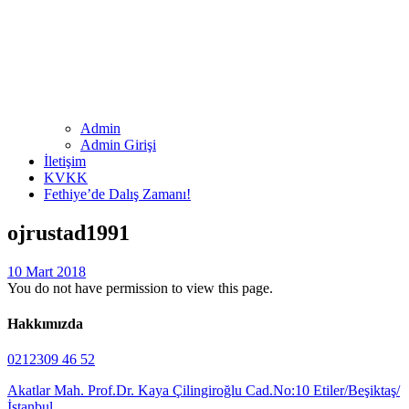
Admin
Admin Girişi
İletişim
KVKK
Fethiye’de Dalış Zamanı!
ojrustad1991
10 Mart 2018
You do not have permission to view this page.
Hakkımızda
0212309 46 52
Akatlar Mah. Prof.Dr. Kaya Çilingiroğlu Cad.No:10 Etiler/Beşiktaş/
İstanbul