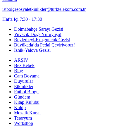
istbolgesosyaletkinlikler@turktelekom.com.tr
Hafta İçi 7:30 - 17:30
Dolmabahçe Sarayı Gezisi
Yuvacık Doğa Yürüyüşü!
Beylerbeyi-Kuzguncuk Gezisi
Büyükada’da Pedal Çeviriyoruz!
İznik-Yalova Gezisi
ARŞİV
Bez Bebek
Blog
Cam Boyama
Duyurular
Etkinlikler
Futbol Blogu
Gündem
Kitap Kulübü
Kulüp
Mozaik Kursu
Teraryum
Workshop