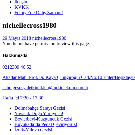
İletişim
KVKK
Fethiye’de Dalış Zamanı!
nichellecross1980
29 Mayıs 2018
nichellecross1980
You do not have permission to view this page.
Hakkımızda
0212309 46 52
Akatlar Mah. Prof.Dr. Kaya Çilingiroğlu Cad.No:10 Etiler/Beşiktaş/İ
istbolgesosyaletkinlikler@turktelekom.com.tr
Hafta İçi 7:30 - 17:30
Dolmabahçe Sarayı Gezisi
Yuvacık Doğa Yürüyüşü!
Beylerbeyi-Kuzguncuk Gezisi
Büyükada’da Pedal Çeviriyoruz!
İznik-Yalova Gezisi