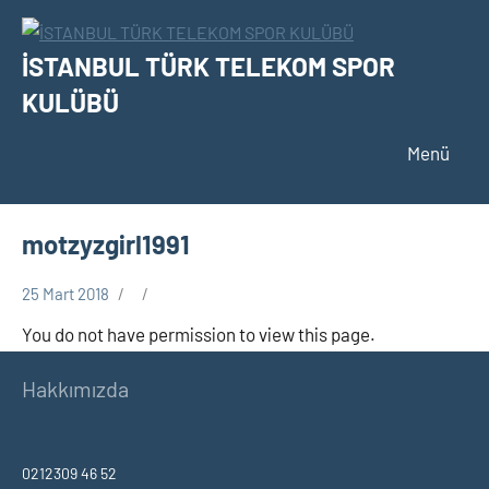
İçeriğe
geç
İSTANBUL TÜRK TELEKOM SPOR
KULÜBÜ
Menü
motzyzgirl1991
25 Mart 2018
You do not have permission to view this page.
Hakkımızda
0212309 46 52