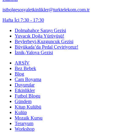
istbolgesosyaletkinlikler@turktelekom.com.tr
Hafta İçi 7:30 - 17:30
Dolmabahçe Sarayı Gezisi
Yuvacık Doğa Yürüyüşü!
Beylerbeyi-Kuzguncuk Gezisi
Büyükada’da Pedal Çeviriyoruz!
İznik-Yalova Gezisi
ARŞİV
Bez Bebek
Blog
Cam Boyama
Duyurular
Etkinlikler
Futbol Blogu
Gündem
Kitap Kulübü
Kulüp
Mozaik Kursu
Teraryum
Workshop