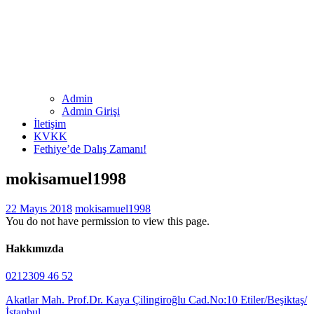
Admin
Admin Girişi
İletişim
KVKK
Fethiye’de Dalış Zamanı!
mokisamuel1998
22 Mayıs 2018
mokisamuel1998
You do not have permission to view this page.
Hakkımızda
0212309 46 52
Akatlar Mah. Prof.Dr. Kaya Çilingiroğlu Cad.No:10 Etiler/Beşiktaş/
İstanbul