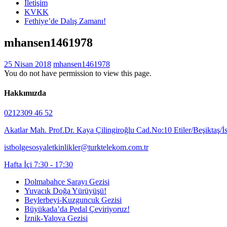
İletişim
KVKK
Fethiye’de Dalış Zamanı!
mhansen1461978
25 Nisan 2018
mhansen1461978
You do not have permission to view this page.
Hakkımızda
0212309 46 52
Akatlar Mah. Prof.Dr. Kaya Çilingiroğlu Cad.No:10 Etiler/Beşiktaş/İ
istbolgesosyaletkinlikler@turktelekom.com.tr
Hafta İçi 7:30 - 17:30
Dolmabahçe Sarayı Gezisi
Yuvacık Doğa Yürüyüşü!
Beylerbeyi-Kuzguncuk Gezisi
Büyükada’da Pedal Çeviriyoruz!
İznik-Yalova Gezisi