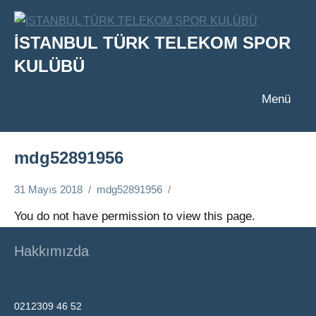
İçeriğe
geç
İSTANBUL TÜRK TELEKOM SPOR
KULÜBÜ
Menü
mdg52891956
31 Mayıs 2018
mdg52891956
You do not have permission to view this page.
Hakkımızda
0212309 46 52