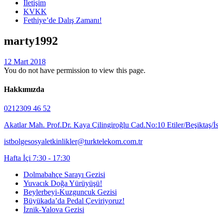
İletişim
KVKK
Fethiye’de Dalış Zamanı!
marty1992
12 Mart 2018
You do not have permission to view this page.
Hakkımızda
0212309 46 52
Akatlar Mah. Prof.Dr. Kaya Çilingiroğlu Cad.No:10 Etiler/Beşiktaş/İ
istbolgesosyaletkinlikler@turktelekom.com.tr
Hafta İçi 7:30 - 17:30
Dolmabahçe Sarayı Gezisi
Yuvacık Doğa Yürüyüşü!
Beylerbeyi-Kuzguncuk Gezisi
Büyükada’da Pedal Çeviriyoruz!
İznik-Yalova Gezisi