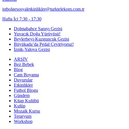
istbolgesosyaletkinlikler@turktelekom.com.tr
Hafta İçi 7:30 - 17:30
Dolmabahçe Sarayı Gezisi
Yuvacık Doğa Yürüyüşü!
Beylerbeyi-Kuzguncuk Gezisi
Büyükada’da Pedal Çeviriyoruz!
İznik-Yalova Gezisi
ARŞİV
Bez Bebek
Blog
Cam Boyama
Duyurular
Etkinlikler
Futbol Blogu
Gündem
Kitap Kulübü
Kulüp
Mozaik Kursu
Teraryum
Workshop