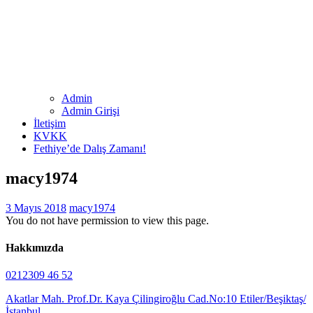
Admin
Admin Girişi
İletişim
KVKK
Fethiye’de Dalış Zamanı!
macy1974
3 Mayıs 2018
macy1974
You do not have permission to view this page.
Hakkımızda
0212309 46 52
Akatlar Mah. Prof.Dr. Kaya Çilingiroğlu Cad.No:10 Etiler/Beşiktaş/
İstanbul