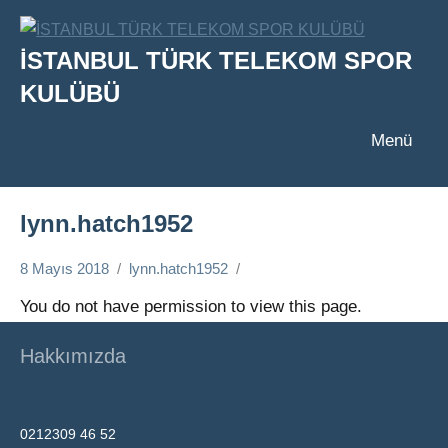
İçeriğe
geç
İSTANBUL TÜRK TELEKOM SPOR
KULÜBÜ
Menü
lynn.hatch1952
8 Mayıs 2018
lynn.hatch1952
You do not have permission to view this page.
Hakkımızda
0212309 46 52