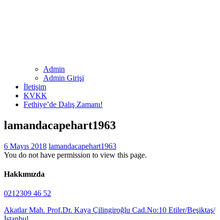
Admin
Admin Girişi
İletişim
KVKK
Fethiye’de Dalış Zamanı!
lamandacapehart1963
6 Mayıs 2018
lamandacapehart1963
You do not have permission to view this page.
Hakkımızda
0212309 46 52
Akatlar Mah. Prof.Dr. Kaya Çilingiroğlu Cad.No:10 Etiler/Beşiktaş/
İstanbul