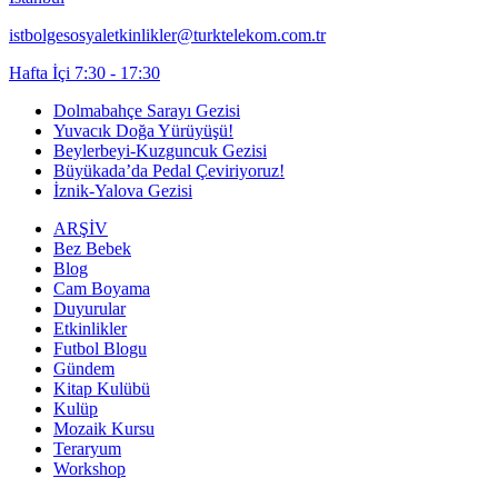
istbolgesosyaletkinlikler@turktelekom.com.tr
Hafta İçi 7:30 - 17:30
Dolmabahçe Sarayı Gezisi
Yuvacık Doğa Yürüyüşü!
Beylerbeyi-Kuzguncuk Gezisi
Büyükada’da Pedal Çeviriyoruz!
İznik-Yalova Gezisi
ARŞİV
Bez Bebek
Blog
Cam Boyama
Duyurular
Etkinlikler
Futbol Blogu
Gündem
Kitap Kulübü
Kulüp
Mozaik Kursu
Teraryum
Workshop