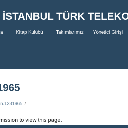
İSTANBUL TÜRK TELEK
da
Kitap Kulübü
Takımlarımız
Yönetici Girişi
1965
tyn.1231965
ission to view this page.