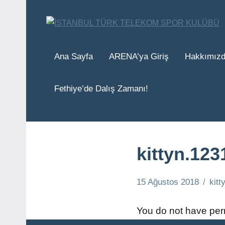
İçeriğe
geç
Ana Sayfa
ARENA’ya Giriş
Hakkımız
Fethiye’de Dalış Zamanı!
kittyn.123
15 Ağustos 2018
kit
You do not have perm