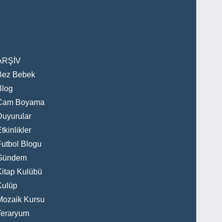
ARŞİV
Bez Bebek
Blog
Cam Boyama
Duyurular
tkinlikler
Futbol Blogu
Gündem
Kitap Kulübü
Kulüp
Mozaik Kursu
Teraryum