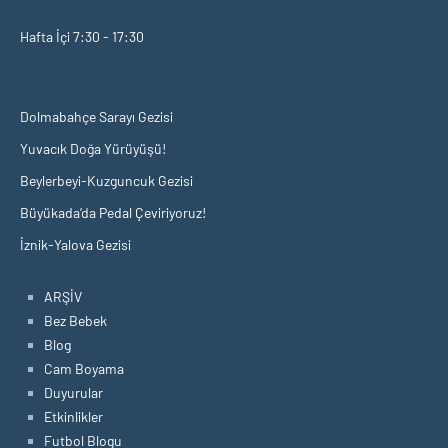
Hafta İçi 7:30 - 17:30
Dolmabahçe Sarayı Gezisi
Yuvacık Doğa Yürüyüşü!
Beylerbeyi-Kuzguncuk Gezisi
Büyükada’da Pedal Çeviriyoruz!
İznik-Yalova Gezisi
ARŞİV
Bez Bebek
Blog
Cam Boyama
Duyurular
Etkinlikler
Futbol Blogu