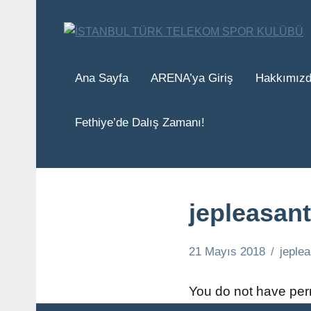
İçeriğe
geç
Ana Sayfa
ARENA’ya Giriş
Hakkımız
Fethiye’de Dalış Zamanı!
jepleasan
21 Mayıs 2018
jeple
You do not have perm