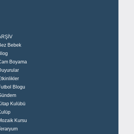
ARŞİV
Bez Bebek
Blog
Cam Boyama
Duyurular
tkinlikler
Futbol Blogu
Gündem
Kitap Kulübü
Kulüp
Mozaik Kursu
Teraryum