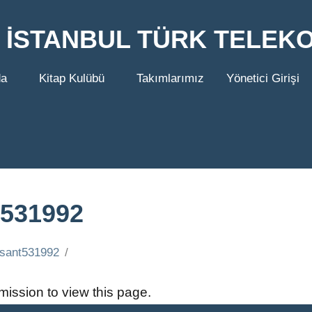
İSTANBUL TÜRK TELEK
da
Kitap Kulübü
Takımlarımız
Yönetici Girişi
t531992
asant531992
ission to view this page.