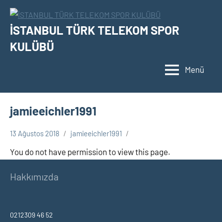
İçeriğe
geç
İSTANBUL TÜRK TELEKOM SPOR
KULÜBÜ
Menü
jamieeichler1991
13 Ağustos 2018
jamieeichler1991
You do not have permission to view this page.
Hakkımızda
0212309 46 52