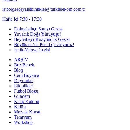
istbolgesosyaletkinlikler@turktelekom.com.tr
Hafta İçi 7:30 - 17:30
Dolmabahçe Sarayı Gezisi
Yuvacık Doğa Yürüyüşü!
Beylerbeyi-Kuzguncuk Gezisi
Büyükada’da Pedal Çeviriyoruz!
İznik-Yalova Gezisi
ARŞİV
Bez Bebek
Blog
Cam Boyama
Duyurular
Etkinlikler
Futbol Blogu
Gündem
Kitap Kulübü
Kulüp
Mozaik Kursu
Teraryum
Workshop