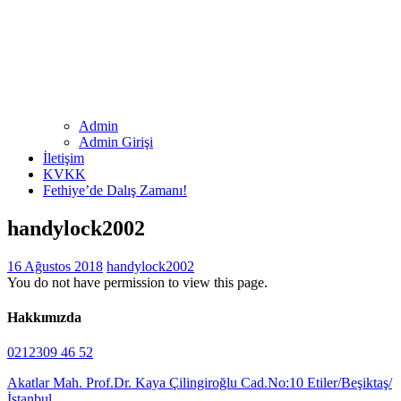
Admin
Admin Girişi
İletişim
KVKK
Fethiye’de Dalış Zamanı!
handylock2002
16 Ağustos 2018
handylock2002
You do not have permission to view this page.
Hakkımızda
0212309 46 52
Akatlar Mah. Prof.Dr. Kaya Çilingiroğlu Cad.No:10 Etiler/Beşiktaş/
İstanbul