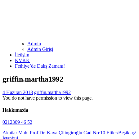
Admin
Admin Girişi
İletişim
KVKK
Fethiye’de Dalış Zamanı!
griffin.martha1992
4 Haziran 2018
griffin.martha1992
You do not have permission to view this page.
Hakkımızda
0212309 46 52
Akatlar Mah. Prof.Dr. Kaya Çilingiroğlu Cad.No:10 Etiler/Beşiktaş/
İstanbul