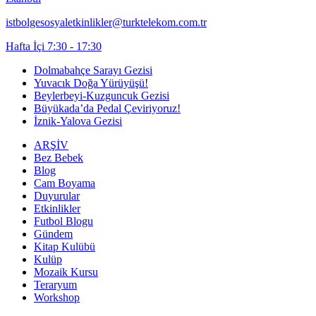
istbolgesosyaletkinlikler@turktelekom.com.tr
Hafta İçi 7:30 - 17:30
Dolmabahçe Sarayı Gezisi
Yuvacık Doğa Yürüyüşü!
Beylerbeyi-Kuzguncuk Gezisi
Büyükada’da Pedal Çeviriyoruz!
İznik-Yalova Gezisi
ARŞİV
Bez Bebek
Blog
Cam Boyama
Duyurular
Etkinlikler
Futbol Blogu
Gündem
Kitap Kulübü
Kulüp
Mozaik Kursu
Teraryum
Workshop