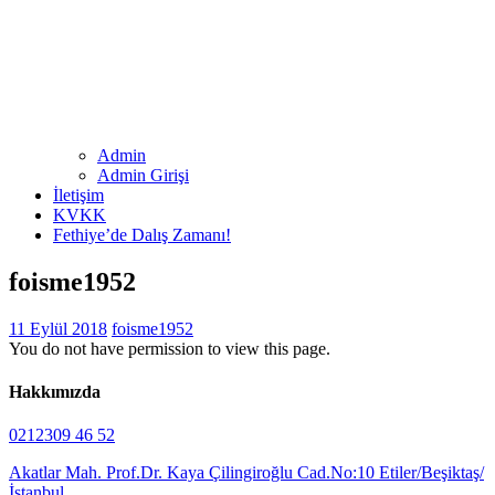
Admin
Admin Girişi
İletişim
KVKK
Fethiye’de Dalış Zamanı!
foisme1952
11 Eylül 2018
foisme1952
You do not have permission to view this page.
Hakkımızda
0212309 46 52
Akatlar Mah. Prof.Dr. Kaya Çilingiroğlu Cad.No:10 Etiler/Beşiktaş/
İstanbul