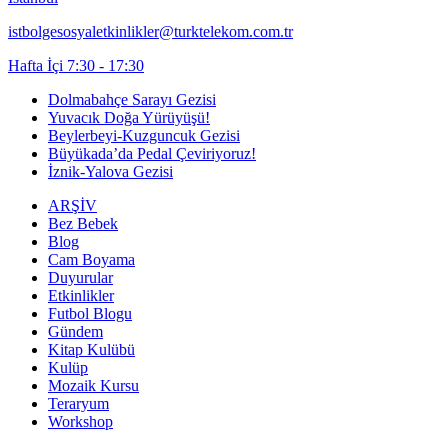
istbolgesosyaletkinlikler@turktelekom.com.tr
Hafta İçi 7:30 - 17:30
Dolmabahçe Sarayı Gezisi
Yuvacık Doğa Yürüyüşü!
Beylerbeyi-Kuzguncuk Gezisi
Büyükada’da Pedal Çeviriyoruz!
İznik-Yalova Gezisi
ARŞİV
Bez Bebek
Blog
Cam Boyama
Duyurular
Etkinlikler
Futbol Blogu
Gündem
Kitap Kulübü
Kulüp
Mozaik Kursu
Teraryum
Workshop