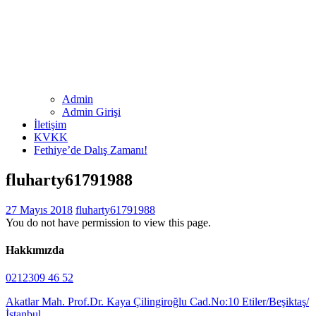
Admin
Admin Girişi
İletişim
KVKK
Fethiye’de Dalış Zamanı!
fluharty61791988
27 Mayıs 2018
fluharty61791988
You do not have permission to view this page.
Hakkımızda
0212309 46 52
Akatlar Mah. Prof.Dr. Kaya Çilingiroğlu Cad.No:10 Etiler/Beşiktaş/
İstanbul