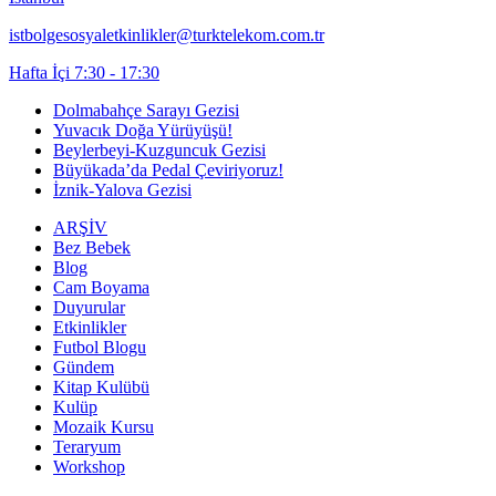
istbolgesosyaletkinlikler@turktelekom.com.tr
Hafta İçi 7:30 - 17:30
Dolmabahçe Sarayı Gezisi
Yuvacık Doğa Yürüyüşü!
Beylerbeyi-Kuzguncuk Gezisi
Büyükada’da Pedal Çeviriyoruz!
İznik-Yalova Gezisi
ARŞİV
Bez Bebek
Blog
Cam Boyama
Duyurular
Etkinlikler
Futbol Blogu
Gündem
Kitap Kulübü
Kulüp
Mozaik Kursu
Teraryum
Workshop