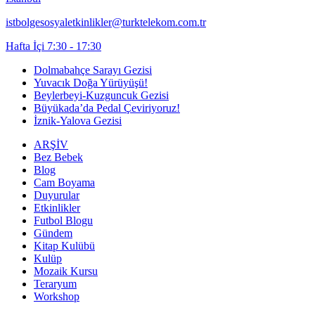
istbolgesosyaletkinlikler@turktelekom.com.tr
Hafta İçi 7:30 - 17:30
Dolmabahçe Sarayı Gezisi
Yuvacık Doğa Yürüyüşü!
Beylerbeyi-Kuzguncuk Gezisi
Büyükada’da Pedal Çeviriyoruz!
İznik-Yalova Gezisi
ARŞİV
Bez Bebek
Blog
Cam Boyama
Duyurular
Etkinlikler
Futbol Blogu
Gündem
Kitap Kulübü
Kulüp
Mozaik Kursu
Teraryum
Workshop