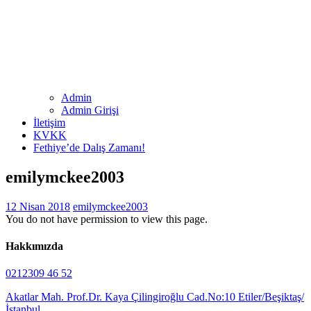
Admin
Admin Girişi
İletişim
KVKK
Fethiye’de Dalış Zamanı!
emilymckee2003
12 Nisan 2018
emilymckee2003
You do not have permission to view this page.
Hakkımızda
0212309 46 52
Akatlar Mah. Prof.Dr. Kaya Çilingiroğlu Cad.No:10 Etiler/Beşiktaş/
İstanbul