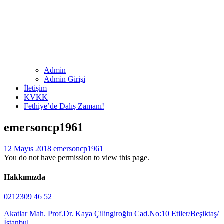
Admin
Admin Girişi
İletişim
KVKK
Fethiye’de Dalış Zamanı!
emersoncp1961
12 Mayıs 2018
emersoncp1961
You do not have permission to view this page.
Hakkımızda
0212309 46 52
Akatlar Mah. Prof.Dr. Kaya Çilingiroğlu Cad.No:10 Etiler/Beşiktaş/
İstanbul