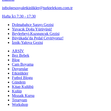
istbolgesosyaletkinlikler@turktelekom.com.tr
Hafta İçi 7:30 - 17:30
Dolmabahçe Sarayı Gezisi
Yuvacık Doğa Yürüyüşü!
Beylerbeyi-Kuzguncuk Gezisi
Büyükada’da Pedal Çeviriyoruz!
İznik-Yalova Gezisi
ARŞİV
Bez Bebek
Blog
Cam Boyama
Duyurular
Etkinlikler
Futbol Blogu
Gündem
Kitap Kulübü
Kulüp
Mozaik Kursu
Teraryum
Workshop