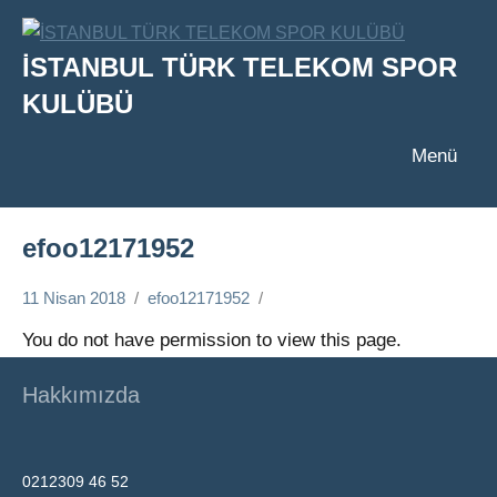
İçeriğe
geç
İSTANBUL TÜRK TELEKOM SPOR
KULÜBÜ
Menü
efoo12171952
11 Nisan 2018
efoo12171952
You do not have permission to view this page.
Hakkımızda
0212309 46 52