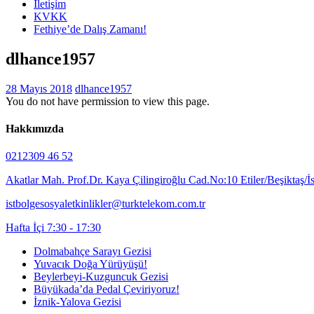
İletişim
KVKK
Fethiye’de Dalış Zamanı!
dlhance1957
28 Mayıs 2018
dlhance1957
You do not have permission to view this page.
Hakkımızda
0212309 46 52
Akatlar Mah. Prof.Dr. Kaya Çilingiroğlu Cad.No:10 Etiler/Beşiktaş/İ
istbolgesosyaletkinlikler@turktelekom.com.tr
Hafta İçi 7:30 - 17:30
Dolmabahçe Sarayı Gezisi
Yuvacık Doğa Yürüyüşü!
Beylerbeyi-Kuzguncuk Gezisi
Büyükada’da Pedal Çeviriyoruz!
İznik-Yalova Gezisi