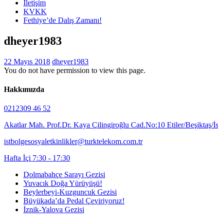
İletişim
KVKK
Fethiye’de Dalış Zamanı!
dheyer1983
22 Mayıs 2018
dheyer1983
You do not have permission to view this page.
Hakkımızda
0212309 46 52
Akatlar Mah. Prof.Dr. Kaya Çilingiroğlu Cad.No:10 Etiler/Beşiktaş/İ
istbolgesosyaletkinlikler@turktelekom.com.tr
Hafta İçi 7:30 - 17:30
Dolmabahçe Sarayı Gezisi
Yuvacık Doğa Yürüyüşü!
Beylerbeyi-Kuzguncuk Gezisi
Büyükada’da Pedal Çeviriyoruz!
İznik-Yalova Gezisi