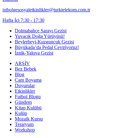
istbolgesosyaletkinlikler@turktelekom.com.tr
Hafta İçi 7:30 - 17:30
Dolmabahçe Sarayı Gezisi
Yuvacık Doğa Yürüyüşü!
Beylerbeyi-Kuzguncuk Gezisi
Büyükada’da Pedal Çeviriyoruz!
İznik-Yalova Gezisi
ARŞİV
Bez Bebek
Blog
Cam Boyama
Duyurular
Etkinlikler
Futbol Blogu
Gündem
Kitap Kulübü
Kulüp
Mozaik Kursu
Teraryum
Workshop