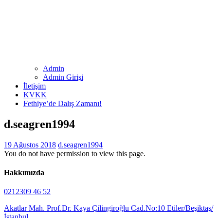
Admin
Admin Girişi
İletişim
KVKK
Fethiye’de Dalış Zamanı!
d.seagren1994
19 Ağustos 2018
d.seagren1994
You do not have permission to view this page.
Hakkımızda
0212309 46 52
Akatlar Mah. Prof.Dr. Kaya Çilingiroğlu Cad.No:10 Etiler/Beşiktaş/
İstanbul