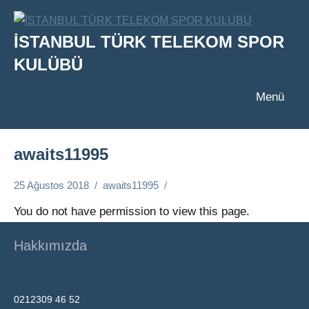
İçeriğe
geç
İSTANBUL TÜRK TELEKOM SPOR
KULÜBÜ
Menü
awaits11995
25 Ağustos 2018
awaits11995
You do not have permission to view this page.
Hakkımızda
0212309 46 52