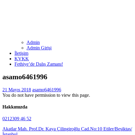
Admin
Admin Girişi
İletişim
KVKK
Fethiye’de Dalış Zamanı!
asamo6461996
21 Mayıs 2018
asamo6461996
You do not have permission to view this page.
Hakkımızda
0212309 46 52
Akatlar Mah. Prof.Dr. Kaya Çilingiroğlu Cad.No:10 Etiler/Beşiktaş/
İstanbul