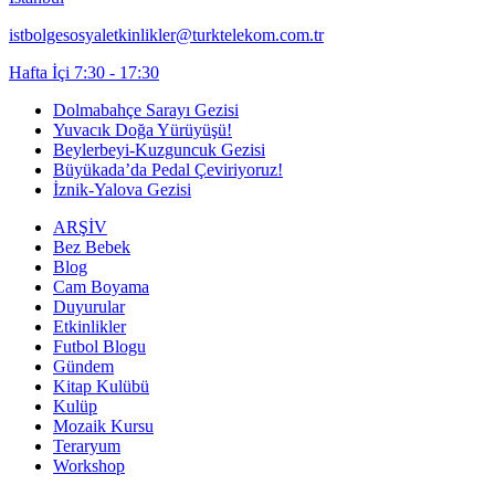
istbolgesosyaletkinlikler@turktelekom.com.tr
Hafta İçi 7:30 - 17:30
Dolmabahçe Sarayı Gezisi
Yuvacık Doğa Yürüyüşü!
Beylerbeyi-Kuzguncuk Gezisi
Büyükada’da Pedal Çeviriyoruz!
İznik-Yalova Gezisi
ARŞİV
Bez Bebek
Blog
Cam Boyama
Duyurular
Etkinlikler
Futbol Blogu
Gündem
Kitap Kulübü
Kulüp
Mozaik Kursu
Teraryum
Workshop