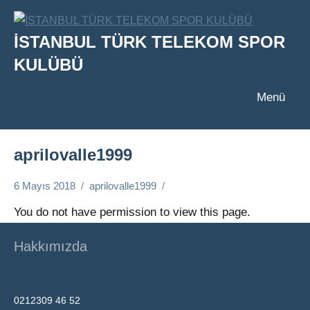
İçeriğe
geç
İSTANBUL TÜRK TELEKOM SPOR
KULÜBÜ
Menü
aprilovalle1999
6 Mayıs 2018
aprilovalle1999
You do not have permission to view this page.
Hakkımızda
0212309 46 52