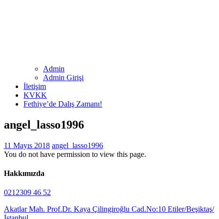
Admin
Admin Girişi
İletişim
KVKK
Fethiye’de Dalış Zamanı!
angel_lasso1996
11 Mayıs 2018
angel_lasso1996
You do not have permission to view this page.
Hakkımızda
0212309 46 52
Akatlar Mah. Prof.Dr. Kaya Çilingiroğlu Cad.No:10 Etiler/Beşiktaş/
İstanbul