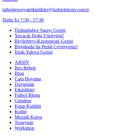
istbolgesosyaletkinlikler@turktelekom.com.tr
Hafta İçi 7:30 - 17:30
Dolmabahçe Sarayı Gezisi
Yuvacık Doğa Yürüyüşü!
Beylerbeyi-Kuzguncuk Gezisi
Büyükada’da Pedal Çeviriyoruz!
İznik-Yalova Gezisi
ARŞİV
Bez Bebek
Blog
Cam Boyama
Duyurular
Etkinlikler
Futbol Blogu
Gündem
Kitap Kulübü
Kulüp
Mozaik Kursu
Teraryum
Workshop