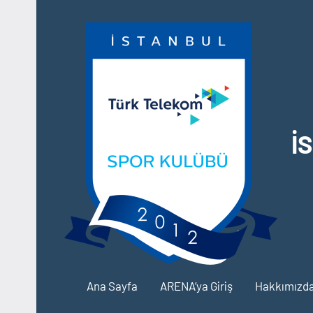
İçeriğe
geç
İ
Ana Sayfa
ARENA’ya Giriş
Hakkımızd