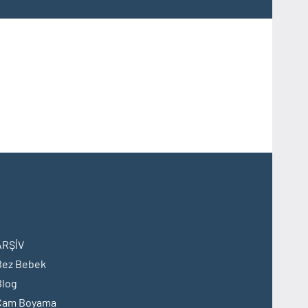
ARŞİV
Bez Bebek
Blog
Cam Boyama