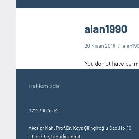
alan1990
20 Nisan 2018
alan19
You do not have permi
Hakkımızda
0212309 46 52
Akatlar Mah. Prof.Dr. Kaya Çilingiroğlu Cad.No:10
Etiler/Beşiktaş/İstanbul