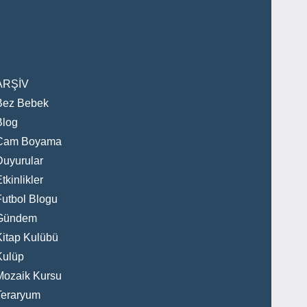
ARŞİV
Bez Bebek
Blog
Cam Boyama
Duyurular
tkinlikler
Futbol Blogu
Gündem
Kitap Kulübü
Kulüp
Mozaik Kursu
Teraryum