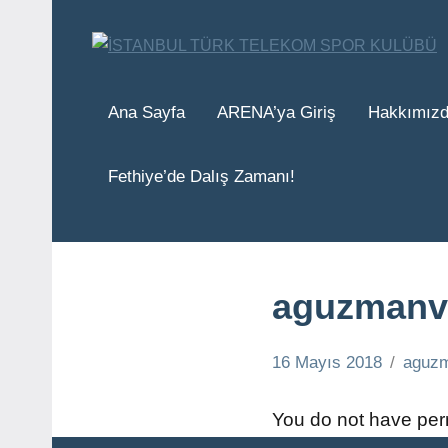
İçeriğe
geç
Ana Sayfa
ARENA’ya Giriş
Hakkımız
Fethiye’de Dalış Zamanı!
aguzmanv
16 Mayıs 2018
aguzm
You do not have perm