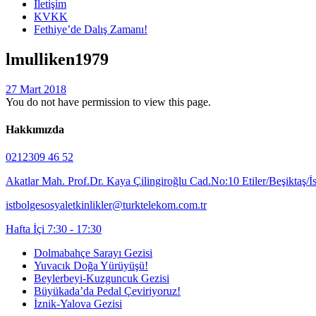
İletişim
KVKK
Fethiye’de Dalış Zamanı!
lmulliken1979
27 Mart 2018
You do not have permission to view this page.
Hakkımızda
0212309 46 52
Akatlar Mah. Prof.Dr. Kaya Çilingiroğlu Cad.No:10 Etiler/Beşiktaş/İ
istbolgesosyaletkinlikler@turktelekom.com.tr
Hafta İçi 7:30 - 17:30
Dolmabahçe Sarayı Gezisi
Yuvacık Doğa Yürüyüşü!
Beylerbeyi-Kuzguncuk Gezisi
Büyükada’da Pedal Çeviriyoruz!
İznik-Yalova Gezisi